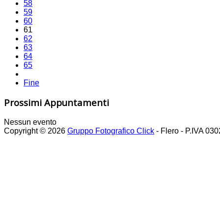
58
59
60
61
62
63
64
65
Fine
Prossimi Appuntamenti
Nessun evento
Copyright © 2026
Gruppo Fotografico Click
- Flero - P.IVA 03